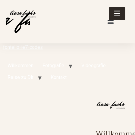
☰
fontello-ie7-codes
Willkommen
Fotografie
Videografie
Reise zu Dir
Kontakt
Willkomm