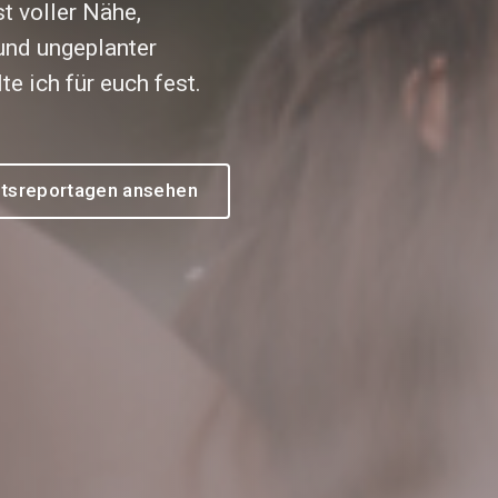
st voller Nähe,
und ungeplanter
e ich für euch fest.
tsreportagen ansehen