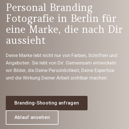
Personal Branding
Fotografie in Berlin für
eine Marke, die nach Dir
aussieht
Deine Marke lebt nicht nur von Farben, Schriften und
Angeboten. Sie lebt von Dir. Gemeinsam entwickeln
wir Bilder, die Deine Persönlichkeit, Deine Expertise
und die Wirkung Deiner Arbeit sichtbar machen.
Branding-Shooting anfragen
Ablauf ansehen