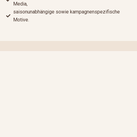
Media,
saisonunabhängige sowie kampagnenspezifische
Motive.
PROZESS
Dein Personal-Branding-
Prozess
1
Strategisches Briefing
Wir klären Positionierung, Zielgruppe, Angebote,
Bildbedarf und gewünschte Markenwirkung.